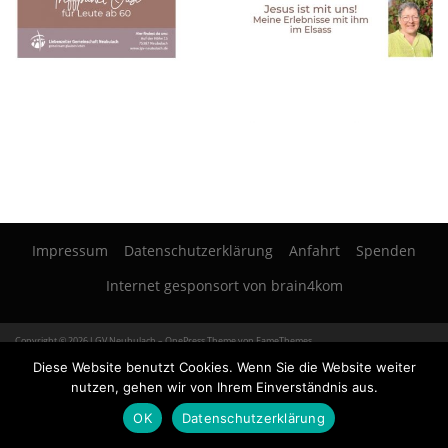
Impressum
Datenschutzerklärung
Anfahrt
Spenden
Internet gesponsort von brain4kom
Copyright © 2026 LGV Neubulach
–
OnePress
Theme von FameThemes
Diese Website benutzt Cookies. Wenn Sie die Website weiter
nutzen, gehen wir von Ihrem Einverständnis aus.
OK
Datenschutzerklärung