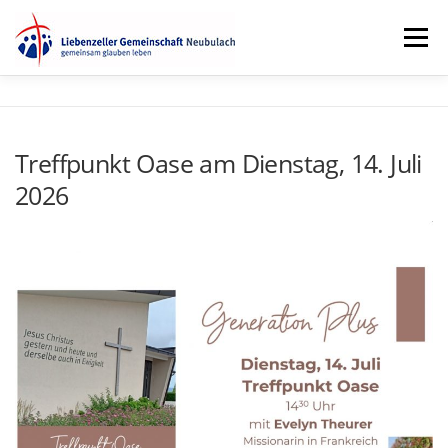
Zum
Menü
Inhalt
springen
GOTTESDIENST
GEMEINDELEBEN
TERMINE
Treffpunkt Oase am Dienstag, 14. Juli
2026
MEDIEN
ÜBER UNS
KONTAKT
SPENDEN