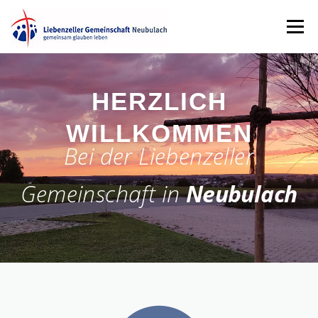
Zum
Menü
Inhalt
springen
GOTTESDIENST
GEMEINDELEBEN
TERMINE
HERZLICH
WILLKOMMEN
MEDIEN
ÜBER UNS
KONTAKT
SPENDEN
Bei der Liebenzeller
Gemeinschaft in
Neubulach