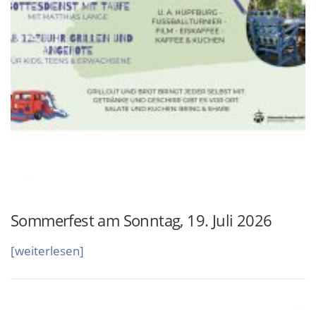
i
e
n
s
t
a
m
S
o
n
n
Sommerfest am Sonntag, 19. Juli 2026
t
a
„
[weiterlesen]
g
S
,
o
1
m