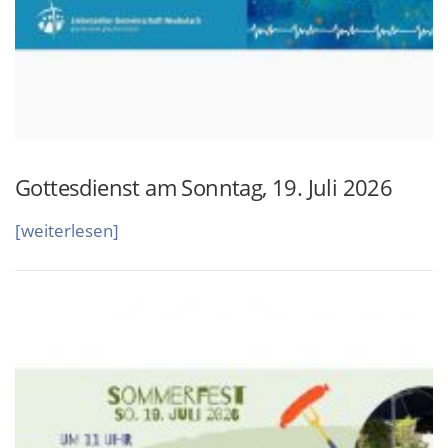
Gottesdienst am Sonntag, 19. Juli 2026
„
[weiterlesen]
G
o
t
t
e
s
d