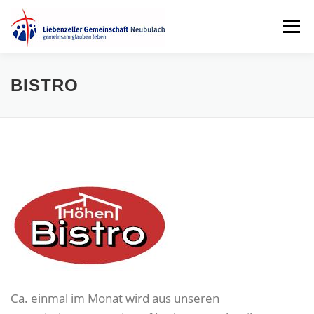
Zum
Menü
Inhalt
springen
GOTTESDIENST
GEMEINDELEBEN
TERMINE
BISTRO
MEDIEN
ÜBER UNS
KONTAKT
SPENDEN
Ca. einmal im Monat wird aus unseren