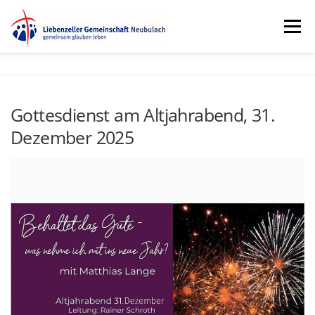
Zum
Menü
Inhalt
springen
GOTTESDIENST
GEMEINDELEBEN
TERMINE
Gottesdienst am Altjahrabend, 31.
Dezember 2025
MEDIEN
ÜBER UNS
KONTAKT
SPENDEN